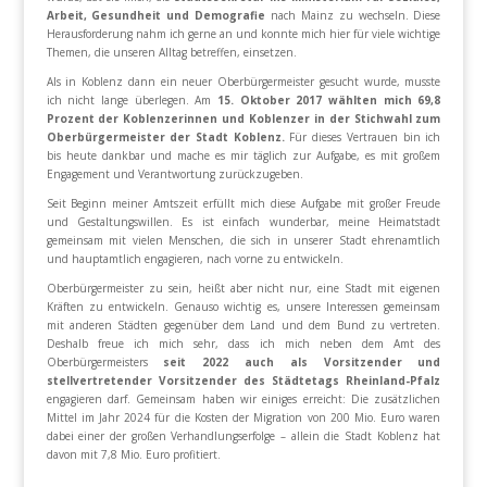
Arbeit, Gesundheit und Demografie
nach Mainz zu wechseln. Diese
Herausforderung nahm ich gerne an und konnte mich hier für viele wichtige
Themen, die unseren Alltag betreffen, einsetzen.
Als in Koblenz dann ein neuer Oberbürgermeister gesucht wurde, musste
ich nicht lange überlegen. Am
15. Oktober 2017 wählten mich 69,8
Prozent der Koblenzerinnen und Koblenzer in der Stichwahl zum
Oberbürgermeister der Stadt Koblenz.
Für dieses Vertrauen bin ich
bis heute dankbar und mache es mir täglich zur Aufgabe, es mit großem
Engagement und Verantwortung zurückzugeben.
Seit Beginn meiner Amtszeit erfüllt mich diese Aufgabe mit großer Freude
und Gestaltungswillen. Es ist einfach wunderbar, meine Heimatstadt
gemeinsam mit vielen Menschen, die sich in unserer Stadt ehrenamtlich
und hauptamtlich engagieren, nach vorne zu entwickeln.
Oberbürgermeister zu sein, heißt aber nicht nur, eine Stadt mit eigenen
Kräften zu entwickeln. Genauso wichtig es, unsere Interessen gemeinsam
mit anderen Städten gegenüber dem Land und dem Bund zu vertreten.
Deshalb freue ich mich sehr, dass ich mich neben dem Amt des
Oberbürgermeisters
seit 2022 auch als Vorsitzender und
stellvertretender Vorsitzender des Städtetags Rheinland-Pfalz
engagieren darf. Gemeinsam haben wir einiges erreicht: Die zusätzlichen
Mittel im Jahr 2024 für die Kosten der Migration von 200 Mio. Euro waren
dabei einer der großen Verhandlungserfolge – allein die Stadt Koblenz hat
davon mit 7,8 Mio. Euro profitiert.