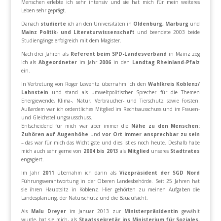
Menschen erlebte ich sehr intensiv und sie hat mich für mein weiteres
Leben sehr geprägt.
Danach
studierte
ich an den Universitäten in
Oldenburg, Marburg
und
Mainz
Politik- und Literaturwissenschaft
und beendete 2003 beide
Studiengänge erfolgreich mit dem Magister.
Nach drei Jahren als
Referent beim SPD-Landesverband
in Mainz zog
ich als
Abgeordneter
im Jahr
2006
in den
Landtag Rheinland-Pfalz
ein.
In Vertretung von Roger Lewentz übernahm ich den
Wahlkreis Koblenz/
Lahnstein
und stand als umweltpolitischer Sprecher für die Themen
Energiewende, Klima-, Natur, Verbraucher- und Tierschutz sowie Forsten.
Außerdem war ich ordentliches Mitglied im Rechtsausschuss und im Frauen-
und Gleichstellungsausschuss.
Entscheidend für mich war aber immer die
Nähe zu den Menschen:
Zuhören auf Augenhöhe
und
vor Ort immer ansprechbar zu sein
– das war für mich das Wichtigste und dies ist es noch heute. Deshalb habe
mich auch sehr gerne von
2004 bis 2013
als
Mitglied
unseres
Stadtrates
engagiert.
Im Jahr
2011
übernahm ich dann als
Vizepräsident der SGD Nord
Führungsverantwortung in der Oberen Landesbehörde. Seit 25 Jahren hat
sie ihren Hauptsitz in Koblenz. Hier gehörten zu meinen Aufgaben die
Landesplanung, der Naturschutz und die Bauaufsicht.
Als
Malu Dreyer
im Januar 2013 zur
Ministerpräsidentin
gewählt
wurde, bat sie mich, als
Staatssekretär ins Ministerium für Soziales,