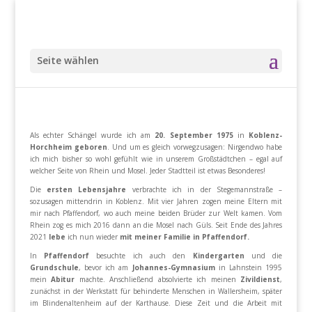
Seite wählen
Als echter Schängel wurde ich am
20. September 1975
in
Koblenz-
Horchheim geboren
. Und um es gleich vorwegzusagen: Nirgendwo habe
ich mich bisher so wohl gefühlt wie in unserem Großstädtchen – egal auf
welcher Seite von Rhein und Mosel. Jeder Stadtteil ist etwas Besonderes!
Die
ersten Lebensjahre
verbrachte ich in der Stegemannstraße –
sozusagen mittendrin in Koblenz. Mit vier Jahren zogen meine Eltern mit
mir nach Pfaffendorf, wo auch meine beiden Brüder zur Welt kamen. Vom
Rhein zog es mich 2016 dann an die Mosel nach Güls. Seit Ende des Jahres
2021
lebe
ich nun wieder
mit meiner Familie in Pfaffendorf.
In
Pfaffendorf
besuchte ich auch den
Kindergarten
und die
Grundschule
, bevor ich am
Johannes-Gymnasium
in Lahnstein 1995
mein
Abitur
machte. Anschließend absolvierte ich meinen
Zivildienst
,
zunächst in der Werkstatt für behinderte Menschen in Wallersheim, später
im Blindenaltenheim auf der Karthause. Diese Zeit und die Arbeit mit